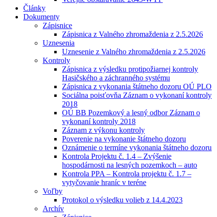
Články
Dokumenty
Zápisnice
Zápisnica z Valného zhromaždenia z 2.5.2026
Uznesenia
Uznesenie z Valného zhromaždenia z 2.5.2026
Kontroly
Zápisnica z výsledku protipožiarnej kontroly
Hasičského a záchranného systému
Zápisnica z vykonania štátneho dozoru OÚ PLO
Sociálna poisťovňa Záznam o vykonaní kontroly
2018
OÚ BB Pozemkový a lesný odbor Záznam o
vykonaní kontroly 2018
Záznam z výkonu kontroly
Poverenie na vykonanie štátneho dozoru
Oznámenie o termíne vykonania štátneho dozoru
Kontrola Projektu č. 1.4 – Zvýšenie
hospodárnosti na lesných pozemkoch – auto
Kontrola PPA – Kontrola projektu č. 1.7 –
vytyčovanie hraníc v teréne
Voľby
Protokol o výsledku volieb z 14.4.2023
Archív