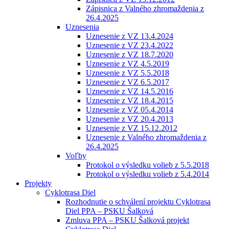
Zápisnica z Valného zhromaždenia z
26.4.2025
Uznesenia
Uznesenie z VZ 13.4.2024
Uznesenie z VZ 23.4.2022
Uznesenie z VZ 18.7.2020
Uznesenie z VZ 4.5.2019
Uznesenie z VZ 5.5.2018
Uznesenie z VZ 6.5.2017
Uznesenie z VZ 14.5.2016
Uznesenie z VZ 18.4.2015
Uznesenie z VZ 05.4.2014
Uznesenie z VZ 20.4.2013
Uznesenie z VZ 15.12.2012
Uznesenie z Valného zhromaždenia z
26.4.2025
Voľby
Protokol o výsledku volieb z 5.5.2018
Protokol o výsledku volieb z 5.4.2014
Projekty
Cyklotrasa Diel
Rozhodnutie o schválení projektu Cyklotrasa
Diel PPA – PSKU Šalková
Zmluva PPA – PSKU Šalková projekt