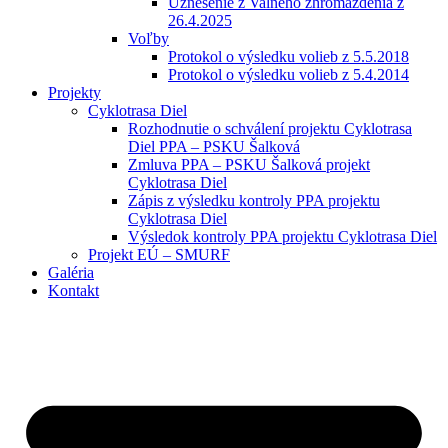
Uznesenie z Valného zhromaždenia z
26.4.2025
Voľby
Protokol o výsledku volieb z 5.5.2018
Protokol o výsledku volieb z 5.4.2014
Projekty
Cyklotrasa Diel
Rozhodnutie o schválení projektu Cyklotrasa
Diel PPA – PSKU Šalková
Zmluva PPA – PSKU Šalková projekt
Cyklotrasa Diel
Zápis z výsledku kontroly PPA projektu
Cyklotrasa Diel
Výsledok kontroly PPA projektu Cyklotrasa Diel
Projekt EÚ – SMURF
Galéria
Kontakt