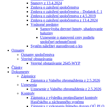
Stanovy z 13.4.2024
Zmluva o založení spoločenstva
Zmluva o založení spoločenstva – Dodatok č. 1
Zmluva o založení spoločenstva z 4.5.2019
Zmluva o založení spoločenstva z 13.4.2024
Vnútorné predpisy
Samovýroba drevnej hmoty, uhadzovanie
haluziny
Uznesenie o stanovení ceny podielu
spoločnej nehnuteľnosti
Systém náležitej starostlivosti o les
Oznamy
Oznamy spoločenstva
Verejné obstarávania
Verejné obstarávanie 2645-WYP
Články
Dokumenty
Zápisnice
Zápisnica z Valného zhromaždenia z 2.5.2026
Uznesenia
Uznesenie z Valného zhromaždenia z 2.5.2026
Kontroly
Zápisnica z výsledku protipožiarnej kontroly
Hasičského a záchranného systému
Zápisnica z vykonania štátneho dozoru OÚ PLO