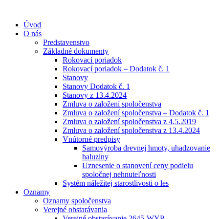
Preskočiť
na
Úvod
obsah
O nás
Predstavenstvo
Základné dokumenty
Rokovací poriadok
Rokovací poriadok – Dodatok č. 1
Stanovy
Stanovy Dodatok č. 1
Stanovy z 13.4.2024
Zmluva o založení spoločenstva
Zmluva o založení spoločenstva – Dodatok č. 1
Zmluva o založení spoločenstva z 4.5.2019
Zmluva o založení spoločenstva z 13.4.2024
Vnútorné predpisy
Samovýroba drevnej hmoty, uhadzovanie
haluziny
Uznesenie o stanovení ceny podielu
spoločnej nehnuteľnosti
Systém náležitej starostlivosti o les
Oznamy
Oznamy spoločenstva
Verejné obstarávania
Verejné obstarávanie 2645-WYP