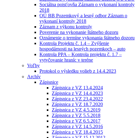
Sociálna poisťovňa Záznam o vykonaní kontroly
2018
OÚ BB Pozemkový a lesný odbor Záznam o
vykonaní kontroly 2018
Záznam z výkonu kontroly
Poverenie na vykonanie štátneho dozoru
Oznámenie o termíne vykonania štátneho dozoru
Kontrola Projektu č. 1.4 – Zvýšenie
hospodárnosti na lesných pozemkoch – auto
Kontrola PPA – Kontrola projektu č. 1.7 –
vytyčovanie hraníc v teréne
Voľby
Protokol o výsledku volieb z 14.4.2023
Archív
Zápisnice
Zápisnica z VZ 13.4.2024
Zápisnica z VZ 14.4.2023
Zápisnica z VZ 23.4.2022
Zápisnica z VZ 18.7.2020
Zápisnica z VZ 4.5.2019
Zápisnica z VZ 5.5.2018
Zápisnica z VZ 6.5.2017
Zápisnica z VZ 14.5.2016
Zápisnica z VZ 18.4.2015
Zápisnica z VZ 15.12.2012