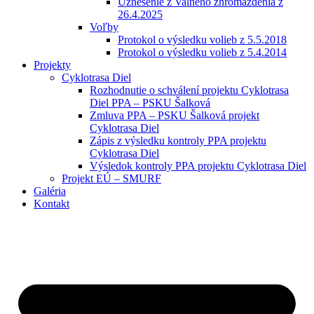
Uznesenie z Valného zhromaždenia z
26.4.2025
Voľby
Protokol o výsledku volieb z 5.5.2018
Protokol o výsledku volieb z 5.4.2014
Projekty
Cyklotrasa Diel
Rozhodnutie o schválení projektu Cyklotrasa
Diel PPA – PSKU Šalková
Zmluva PPA – PSKU Šalková projekt
Cyklotrasa Diel
Zápis z výsledku kontroly PPA projektu
Cyklotrasa Diel
Výsledok kontroly PPA projektu Cyklotrasa Diel
Projekt EÚ – SMURF
Galéria
Kontakt