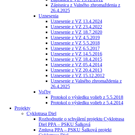
Zápisnica z Valného zhromaždenia z
26.4.2025
Uznesenia
Uznesenie z VZ 13.4.2024
Uznesenie z VZ 23.4.2022
Uznesenie z VZ 18.7.2020
Uznesenie z VZ 4.5.2019
Uznesenie z VZ 5.5.2018
Uznesenie z VZ 6.5.2017
Uznesenie z VZ 14.5.2016
Uznesenie z VZ 18.4.2015
Uznesenie z VZ 05.4.2014
Uznesenie z VZ 20.4.2013
Uznesenie z VZ 15.12.2012
Uznesenie z Valného zhromaždenia z
26.4.2025
Voľby
Protokol o výsledku volieb z 5.5.2018
Protokol o výsledku volieb z 5.4.2014
Projekty
Cyklotrasa Diel
Rozhodnutie o schválení projektu Cyklotrasa
Diel PPA – PSKU Šalková
Zmluva PPA – PSKU Šalková projekt