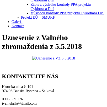
Cyklotrasa Diel
Zápis z výsledku kontroly PPA projektu
Cyklotrasa Diel
Výsledok kontroly PPA projektu Cyklotrasa Diel
Projekt EÚ – SMURF
Galéria
Kontakt
Uznesenie z Valného
zhromaždenia z 5.5.2018
KONTAKTUJTE NÁS
Hronská ulica č. 191
974 06 Banská Bystrica – Šalková
0903 559 176
ivan.uhrik@gmail.com