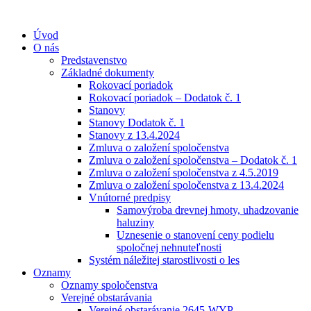
Preskočiť
na
Úvod
obsah
O nás
Predstavenstvo
Základné dokumenty
Rokovací poriadok
Rokovací poriadok – Dodatok č. 1
Stanovy
Stanovy Dodatok č. 1
Stanovy z 13.4.2024
Zmluva o založení spoločenstva
Zmluva o založení spoločenstva – Dodatok č. 1
Zmluva o založení spoločenstva z 4.5.2019
Zmluva o založení spoločenstva z 13.4.2024
Vnútorné predpisy
Samovýroba drevnej hmoty, uhadzovanie
haluziny
Uznesenie o stanovení ceny podielu
spoločnej nehnuteľnosti
Systém náležitej starostlivosti o les
Oznamy
Oznamy spoločenstva
Verejné obstarávania
Verejné obstarávanie 2645-WYP