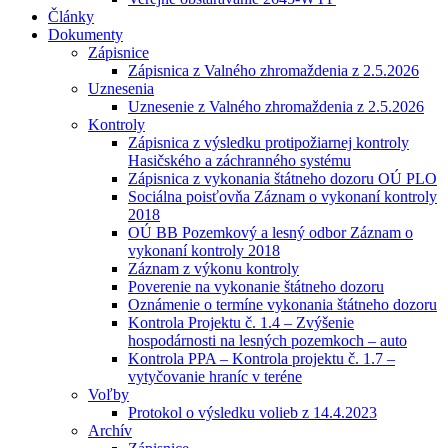
Články
Dokumenty
Zápisnice
Zápisnica z Valného zhromaždenia z 2.5.2026
Uznesenia
Uznesenie z Valného zhromaždenia z 2.5.2026
Kontroly
Zápisnica z výsledku protipožiarnej kontroly
Hasičského a záchranného systému
Zápisnica z vykonania štátneho dozoru OÚ PLO
Sociálna poisťovňa Záznam o vykonaní kontroly
2018
OÚ BB Pozemkový a lesný odbor Záznam o
vykonaní kontroly 2018
Záznam z výkonu kontroly
Poverenie na vykonanie štátneho dozoru
Oznámenie o termíne vykonania štátneho dozoru
Kontrola Projektu č. 1.4 – Zvýšenie
hospodárnosti na lesných pozemkoch – auto
Kontrola PPA – Kontrola projektu č. 1.7 –
vytyčovanie hraníc v teréne
Voľby
Protokol o výsledku volieb z 14.4.2023
Archív