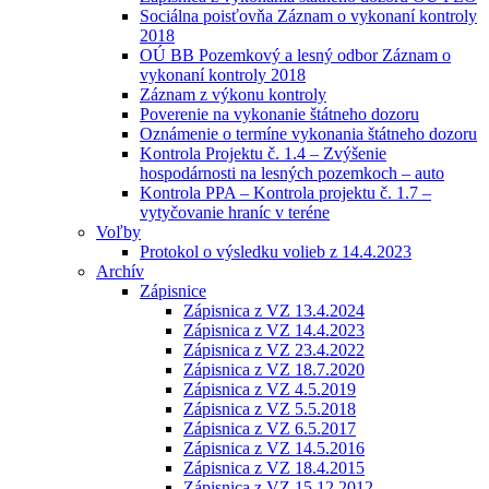
Sociálna poisťovňa Záznam o vykonaní kontroly
2018
OÚ BB Pozemkový a lesný odbor Záznam o
vykonaní kontroly 2018
Záznam z výkonu kontroly
Poverenie na vykonanie štátneho dozoru
Oznámenie o termíne vykonania štátneho dozoru
Kontrola Projektu č. 1.4 – Zvýšenie
hospodárnosti na lesných pozemkoch – auto
Kontrola PPA – Kontrola projektu č. 1.7 –
vytyčovanie hraníc v teréne
Voľby
Protokol o výsledku volieb z 14.4.2023
Archív
Zápisnice
Zápisnica z VZ 13.4.2024
Zápisnica z VZ 14.4.2023
Zápisnica z VZ 23.4.2022
Zápisnica z VZ 18.7.2020
Zápisnica z VZ 4.5.2019
Zápisnica z VZ 5.5.2018
Zápisnica z VZ 6.5.2017
Zápisnica z VZ 14.5.2016
Zápisnica z VZ 18.4.2015
Zápisnica z VZ 15.12.2012