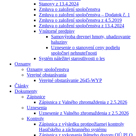
Stanovy z 13.4.2024
Zmluva o založení spoločenstva
Zmluva o založení spoločenstva – Dodatok č. 1
Zmluva o založení spoločenstva z 4.5.2019
Zmluva o založení spoločenstva z 13.4.2024
Vnútorné predpisy
Samovýroba drevnej hmoty, uhadzovanie
haluziny
Uznesenie o stanovení ceny podielu
spoločnej nehnuteľnosti
Systém náležitej starostlivosti o les
Oznamy
Oznamy spoločenstva
Verejné obstarávania
Verejné obstarávanie 2645-WYP
Články
Dokumenty
Zápisnice
Zápisnica z Valného zhromaždenia z 2.5.2026
Uznesenia
Uznesenie z Valného zhromaždenia z 2.5.2026
Kontroly
Zápisnica z výsledku protipožiarnej kontroly
Hasičského a záchranného systému
Zápisnica z vykonania štátneho dozoru OÚ PLO