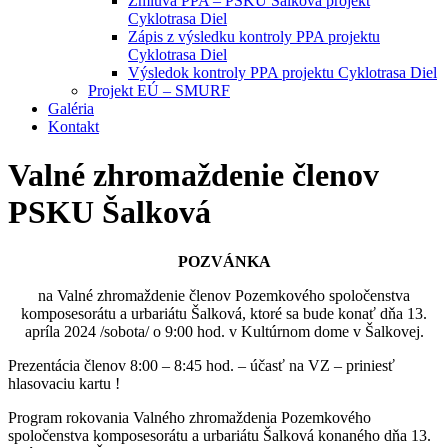
Zmluva PPA – PSKU Šalková projekt
Cyklotrasa Diel
Zápis z výsledku kontroly PPA projektu
Cyklotrasa Diel
Výsledok kontroly PPA projektu Cyklotrasa Diel
Projekt EÚ – SMURF
Galéria
Kontakt
Valné zhromaždenie členov
PSKU Šalková
POZVÁNKA
na Valné zhromaždenie členov Pozemkového spoločenstva
komposesorátu a urbariátu Šalková, ktoré sa bude konať dňa 13.
apríla 2024 /sobota/ o 9:00 hod. v Kultúrnom dome v Šalkovej.
Prezentácia členov 8:00 – 8:45 hod. – účasť na VZ – priniesť
hlasovaciu kartu !
Program rokovania Valného zhromaždenia Pozemkového
spoločenstva komposesorátu a urbariátu Šalková konaného dňa 13.