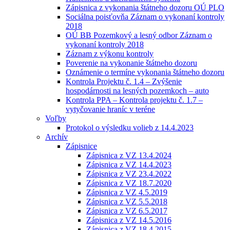
Zápisnica z vykonania štátneho dozoru OÚ PLO
Sociálna poisťovňa Záznam o vykonaní kontroly
2018
OÚ BB Pozemkový a lesný odbor Záznam o
vykonaní kontroly 2018
Záznam z výkonu kontroly
Poverenie na vykonanie štátneho dozoru
Oznámenie o termíne vykonania štátneho dozoru
Kontrola Projektu č. 1.4 – Zvýšenie
hospodárnosti na lesných pozemkoch – auto
Kontrola PPA – Kontrola projektu č. 1.7 –
vytyčovanie hraníc v teréne
Voľby
Protokol o výsledku volieb z 14.4.2023
Archív
Zápisnice
Zápisnica z VZ 13.4.2024
Zápisnica z VZ 14.4.2023
Zápisnica z VZ 23.4.2022
Zápisnica z VZ 18.7.2020
Zápisnica z VZ 4.5.2019
Zápisnica z VZ 5.5.2018
Zápisnica z VZ 6.5.2017
Zápisnica z VZ 14.5.2016
Zápisnica z VZ 18.4.2015