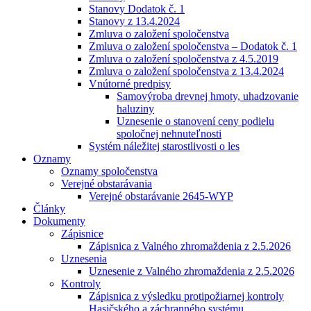
Stanovy Dodatok č. 1
Stanovy z 13.4.2024
Zmluva o založení spoločenstva
Zmluva o založení spoločenstva – Dodatok č. 1
Zmluva o založení spoločenstva z 4.5.2019
Zmluva o založení spoločenstva z 13.4.2024
Vnútorné predpisy
Samovýroba drevnej hmoty, uhadzovanie
haluziny
Uznesenie o stanovení ceny podielu
spoločnej nehnuteľnosti
Systém náležitej starostlivosti o les
Oznamy
Oznamy spoločenstva
Verejné obstarávania
Verejné obstarávanie 2645-WYP
Články
Dokumenty
Zápisnice
Zápisnica z Valného zhromaždenia z 2.5.2026
Uznesenia
Uznesenie z Valného zhromaždenia z 2.5.2026
Kontroly
Zápisnica z výsledku protipožiarnej kontroly
Hasičského a záchranného systému