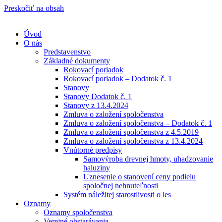
Preskočiť na obsah
Úvod
O nás
Predstavenstvo
Základné dokumenty
Rokovací poriadok
Rokovací poriadok – Dodatok č. 1
Stanovy
Stanovy Dodatok č. 1
Stanovy z 13.4.2024
Zmluva o založení spoločenstva
Zmluva o založení spoločenstva – Dodatok č. 1
Zmluva o založení spoločenstva z 4.5.2019
Zmluva o založení spoločenstva z 13.4.2024
Vnútorné predpisy
Samovýroba drevnej hmoty, uhadzovanie
haluziny
Uznesenie o stanovení ceny podielu
spoločnej nehnuteľnosti
Systém náležitej starostlivosti o les
Oznamy
Oznamy spoločenstva
Verejné obstarávania