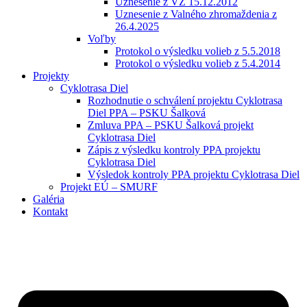
Uznesenie z VZ 15.12.2012
Uznesenie z Valného zhromaždenia z
26.4.2025
Voľby
Protokol o výsledku volieb z 5.5.2018
Protokol o výsledku volieb z 5.4.2014
Projekty
Cyklotrasa Diel
Rozhodnutie o schválení projektu Cyklotrasa
Diel PPA – PSKU Šalková
Zmluva PPA – PSKU Šalková projekt
Cyklotrasa Diel
Zápis z výsledku kontroly PPA projektu
Cyklotrasa Diel
Výsledok kontroly PPA projektu Cyklotrasa Diel
Projekt EÚ – SMURF
Galéria
Kontakt