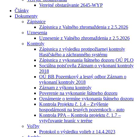
Verejné obstarávanie 2645-WYP
Články
Dokumenty
Zápisnice
Zápisnica z Valného zhromaždenia z 2.5.2026
Uznesenia
Uznesenie z Valného zhromaždenia z 2.5.2026
Kontroly
Zápisnica z výsledku protipožiarnej kontroly
Hasičského a záchranného systému
Zápisnica z vykonania štátneho dozoru OÚ PLO
Sociálna poisťovňa Záznam o vykonaní kontroly
2018
OÚ BB Pozemkový a lesný odbor Záznam o
vykonaní kontroly 2018
Záznam z výkonu kontroly
Poverenie na vykonanie štátneho dozoru
Oznámenie o termíne vykonania štátneho dozoru
Kontrola Projektu č. 1.4 – Zvýšenie
hospodárnosti na lesných pozemkoch – auto
Kontrola PPA – Kontrola projektu č. 1.7 –
vytyčovanie hraníc v teréne
Voľby
Protokol o výsledku volieb z 14.4.2023